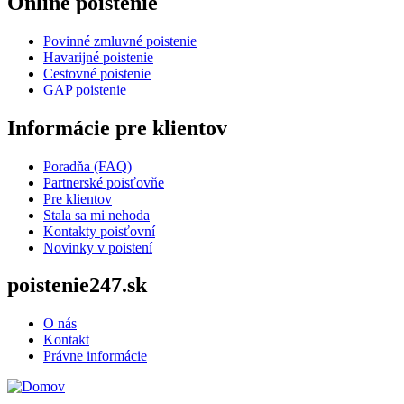
Online poistenie
Povinné zmluvné poistenie
Havarijné poistenie
Cestovné poistenie
GAP poistenie
Informácie pre klientov
Poradňa (FAQ)
Partnerské poisťovňe
Pre klientov
Stala sa mi nehoda
Kontakty poisťovní
Novinky v poistení
poistenie247.sk
O nás
Kontakt
Právne informácie