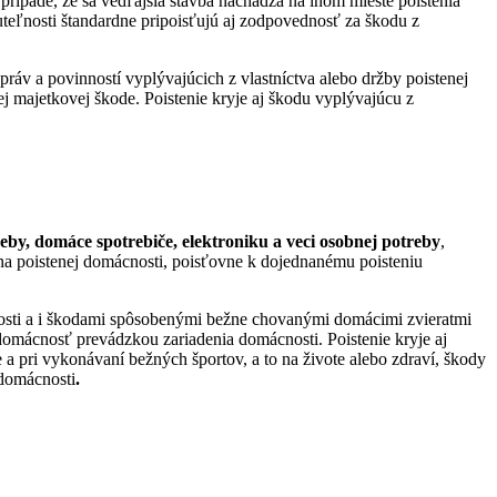
 prípade, že sa vedľajšia stavba nachádza na inom mieste poistenia
teľnosti štandardne pripoisťujú aj zodpovednosť za škodu z
ráv a povinností vyplývajúcich z vlastníctva alebo držby poistenej
nej majetkovej škode. Poistenie kryje aj škodu vyplývajúcu z
reby, domáce spotrebiče, elektroniku a veci osobnej potreby
,
 na poistenej domácnosti, poisťovne k dojednanému poisteniu
nosti a i škodami spôsobenými bežne chovanými domácimi zvieratmi
o domácnosť prevádzkou zariadenia domácnosti. Poistenie kryje aj
a pri vykonávaní bežných športov, a to na živote alebo zdraví, škody
 domácnosti
.