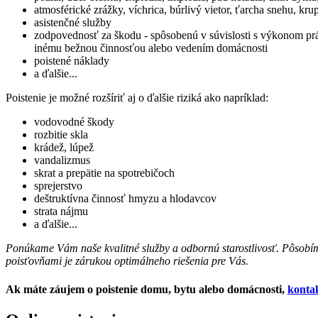
atmosférické zrážky, víchrica, búrlivý vietor, ťarcha snehu, k
asistenčné služby
zodpovednosť za škodu - spôsobenú v súvislosti s výkonom práv 
inému bežnou činnosťou alebo vedením domácnosti
poistené náklady
a ďalšie...
Poistenie je možné rozšíriť aj o ďalšie riziká ako napríklad:
vodovodné škody
rozbitie skla
krádež, lúpež
vandalizmus
skrat a prepätie na spotrebičoch
sprejerstvo
deštruktívna činnosť hmyzu a hlodavcov
strata nájmu
a ďalšie...
Ponúkame Vám naše kvalitné služby a odbornú starostlivosť. Pôsobím
poisťovňami je zárukou optimálneho riešenia pre Vás.
Ak máte záujem o poistenie domu, bytu alebo domácnosti,
kontak